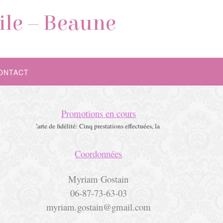
ile – Beaune
ONTACT
Promotions en cours
Carte de fidélité: Cinq prestations effectuées, la sixième à -50%
Coordonnées
Myriam Gostain
06-87-73-63-03
myriam.gostain@gmail.com