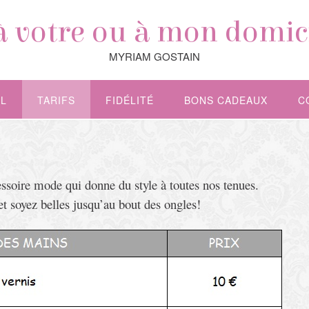
à votre ou à mon domic
MYRIAM GOSTAIN
L
TARIFS
FIDÉLITÉ
BONS CADEAUX
C
cessoire mode qui donne du style à toutes nos tenues.
et s
oyez belles jusqu’au bout des ongles!